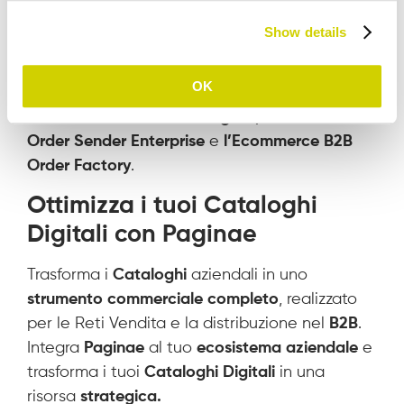
Le integrazioni native dell’App sono con: SAP,
Show details
Zucchetti, Microsoft Dynamics, Oracle, Danea
Easyfatt e Fatture in Cloud. Allo stesso modo,
OK
l’App può essere integrata tramite API, il nostro
sistema di
Data Hub
Categora, il CRM Sales
Order Sender Enterprise
e
l’Ecommerce B2B
Order Factory
.
Ottimizza i tuoi Cataloghi
Digitali con Paginae
Trasforma i
Cataloghi
aziendali in uno
strumento commerciale completo
, realizzato
per le Reti Vendita e la distribuzione nel
B2B
.
Integra
Paginae
al tuo
ecosistema aziendale
e
trasforma i tuoi
Cataloghi Digitali
in una
risorsa
strategica.