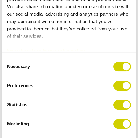
Paginae Enterprise
può essere integrato con
We also share information about your use of our site with
our social media, advertising and analytics partners who
CRM
ed
ERP aziendali
di ogni tipo, per rendere
may combine it with other information that you’ve
la
gestione dei cataloghi
ottimizzata.
provided to them or that they’ve collected from your use
In particolare, l’integrazione con
InDesign
, il
of their services.
software più noto per l’
impaginazione
https://paginae.it/en/cookie-policy
professionale
nella suite
Adobe
, rende la
Consent
realizzazione dei
Cataloghi Digitali
più veloce
Necessary
Selection
e
automatizzata
.
Questa funzione permette al team
marketing
Preferences
della tua Azienda di pubblicare i
cataloghi
direttamente dagli impaginati di lavoro,
senza
Statistics
export intermedi
. Grazie a
Paginae
e
all’integrazione con
InDesign
puoi rendere i
tuoi
Cataloghi Digitali
interattivi, migliorando
Marketing
l’engagement dei tuoi Clienti.