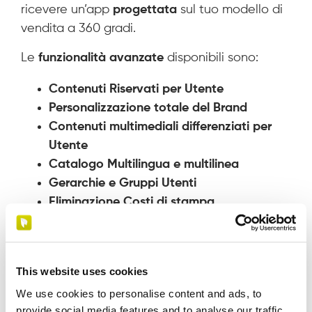
ricevere un’app
progettata
sul tuo modello di
vendita a 360 gradi.
Le
funzionalità avanzate
disponibili sono:
Contenuti Riservati per Utente
Personalizzazione totale del Brand
Contenuti multimediali differenziati per
Utente
Catalogo Multilingua e multilinea
Gerarchie e Gruppi Utenti
Eliminazione Costi di stampa
Unica edicola digitale aziendale
Sfogliatore web integrato
Integrazione ERP aziendale
This website uses cookies
con InDesign
We use cookies to personalise content and ads, to
provide social media features and to analyse our traffic.